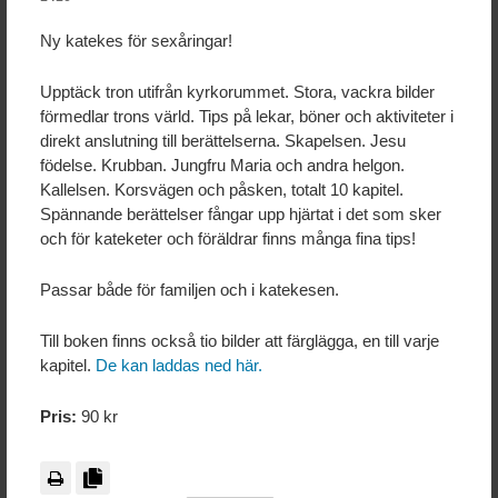
KPN:s swishnummer:
123 005 49 32
Ny katekes för sexåringar!
Upptäck tron utifrån kyrkorummet. Stora, vackra bilder
förmedlar trons värld. Tips på lekar, böner och aktiviteter i
direkt anslutning till berättelserna. Skapelsen. Jesu
födelse. Krubban. Jungfru Maria och andra helgon.
Kallelsen. Korsvägen och påsken, totalt 10 kapitel.
Spännande berättelser fångar upp hjärtat i det som sker
och för kateketer och föräldrar finns många fina tips!
Passar både för familjen och i katekesen.
Till boken finns också tio bilder att färglägga, en till varje
kapitel.
De kan laddas ned här.
Pris:
90 kr