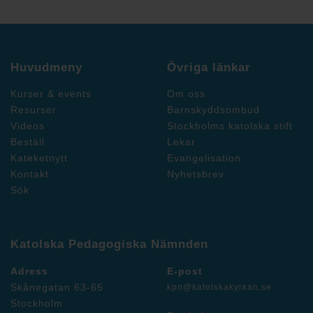
Huvudmeny
Övriga länkar
Kurser & events
Om oss
Resurser
Barnskyddsombud
Videos
Stockholms katolska stift
Beställ
Lekar
Kateketnytt
Evangelisation
Kontakt
Nyhetsbrev
Sök
Katolska Pedagogiska Nämnden
Adress
E-post
Skånegatan 63-65
kpn@katolskakyrkan.se
Stockholm