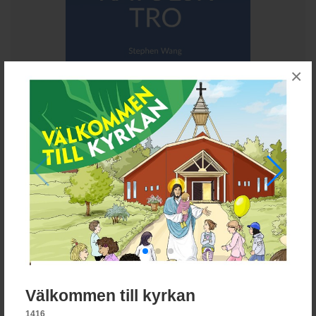
×
Sycamore-boken
150 kr
Läs mer
Alla priser är inklusive moms
Välkommen till kyrkan
1416