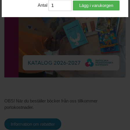
Antal
Lägg i varukorgen
OBS! När du beställer böcker från oss tillkommer
portokostnader.
Information om rabatter