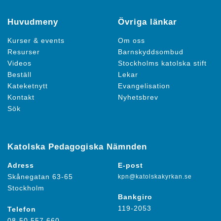
Huvudmeny
Övriga länkar
Kurser & events
Om oss
Resurser
Barnskyddsombud
Videos
Stockholms katolska stift
Beställ
Lekar
Kateketnytt
Evangelisation
Kontakt
Nyhetsbrev
Sök
Katolska Pedagogiska Nämnden
Adress
E-post
Skånegatan 63-65
kpn@katolskakyrkan.se
Stockholm
Bankgiro
119-2053
Telefon
08-50 557 660