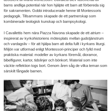
barns andliga potential när hon hjälpte ett barn att förbereda sig
för sakramenten. Gobbi introducerade henne till Montessoris
pedagogik. Tillsammans skapade de ett partnerskap som
kombinerade teologisk kunskap och barnpsykologi.
I Cavallettis hem nära Piazza Navona skapade de ett
atrium
–
inspirerat av kyrkohistoriens mötesplats mellan gudstjänstrum
och vardagsliv – för att hjälpa barn att delta fullt i kyrkans liturgi.
Miljön var utformad enligt Montessori-principer och fylld med
praktiska material: modeller av kyrkans föremål, dioramor,
bibelfigurer, kartor, tidslinjer och bönkort. Material som inte
väckte reflektion togs bort. Genom åren såg de vilka teman som
särskilt fångade barnen.