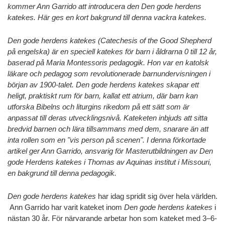
kommer Ann Garrido att introducera den Den gode herdens
katekes. Här ges en kort bakgrund till denna vackra katekes.
Den gode herdens katekes (Catechesis of the Good Shepherd
på engelska) är en speciell katekes för barn i åldrarna 0 till 12 år,
baserad på Maria Montessoris pedagogik. Hon var en katolsk
läkare och pedagog som revolutionerade barnundervisningen i
början av 1900-talet. Den gode herdens katekes skapar ett
heligt, praktiskt rum för barn, kallat ett atrium, där barn kan
utforska Bibelns och liturgins rikedom på ett sätt som är
anpassat till deras utvecklingsnivå. Kateketen inbjuds att sitta
bredvid barnen och lära tillsammans med dem, snarare än att
inta rollen som en "vis person på scenen". I denna förkortade
artikel ger Ann Garrido, ansvarig för Masterutbildningen av Den
gode Herdens katekes i Thomas av Aquinas institut i Missouri,
en bakgrund till denna pedagogik.
Den gode herdens katekes
har idag spridit sig över hela världen.
Ann Garrido har varit kateket inom
Den gode herdens katekes
i
nästan 30 år. För närvarande arbetar hon som kateket med 3–6-