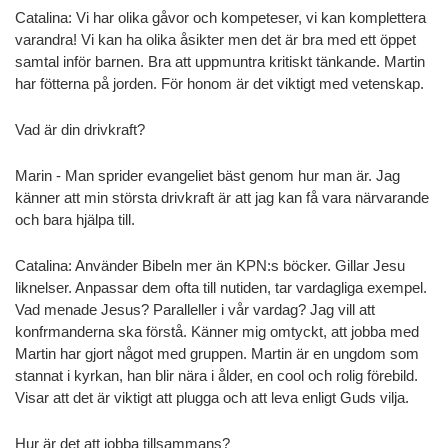
Catalina: Vi har olika gåvor och kompeteser, vi kan komplettera
varandra! Vi kan ha olika åsikter men det är bra med ett öppet
samtal inför barnen. Bra att uppmuntra kritiskt tänkande. Martin
har fötterna på jorden. För honom är det viktigt med vetenskap.
Vad är din drivkraft?
Marin - Man sprider evangeliet bäst genom hur man är. Jag
känner att min största drivkraft är att jag kan få vara närvarande
och bara hjälpa till.
Catalina: Använder Bibeln mer än KPN:s böcker. Gillar Jesu
liknelser. Anpassar dem ofta till nutiden, tar vardagliga exempel.
Vad menade Jesus? Paralleller i vår vardag? Jag vill att
konfrmanderna ska förstå. Känner mig omtyckt, att jobba med
Martin har gjort något med gruppen. Martin är en ungdom som
stannat i kyrkan, han blir nära i ålder, en cool och rolig förebild.
Visar att det är viktigt att plugga och att leva enligt Guds vilja.
Hur är det att jobba tillsammans?