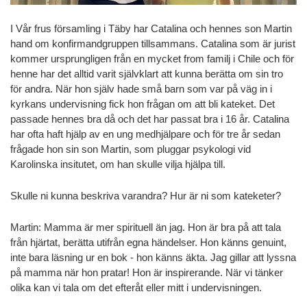
I Vår frus församling i Täby har Catalina och hennes son Martin
hand om konfirmandgruppen tillsammans. Catalina som är jurist
kommer ursprungligen från en mycket from familj i Chile och för
henne har det alltid varit självklart att kunna berätta om sin tro
för andra. När hon själv hade små barn som var på väg in i
kyrkans undervisning fick hon frågan om att bli kateket. Det
passade hennes bra då och det har passat bra i 16 år. Catalina
har ofta haft hjälp av en ung medhjälpare och för tre år sedan
frågade hon sin son Martin, som pluggar psykologi vid
Karolinska insitutet, om han skulle vilja hjälpa till.
Skulle ni kunna beskriva varandra? Hur är ni som kateketer?
Martin: Mamma är mer spirituell än jag. Hon är bra på att tala
från hjärtat, berätta utifrån egna händelser. Hon känns genuint,
inte bara läsning ur en bok - hon känns äkta. Jag gillar att lyssna
på mamma när hon pratar! Hon är inspirerande. När vi tänker
olika kan vi tala om det efteråt eller mitt i undervisningen.