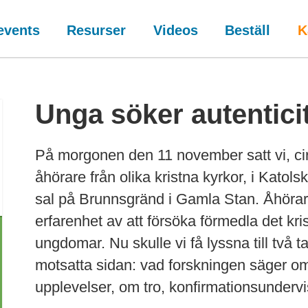
events
Resurser
Videos
Beställ
K
Unga söker autentici
På morgonen den 11 november satt vi, cir
åhörare från olika kristna kyrkor, i Kat
sal på Brunnsgränd i Gamla Stan. Åhörar
erfarenhet av att försöka förmedla det kri
ungdomar. Nu skulle vi få lyssna till två 
motsatta sidan: vad forskningen säger 
upplevelser, om tro, konfirmationsunderv