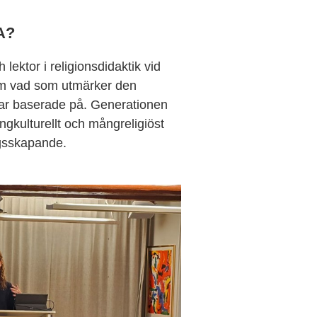
A?
lektor i religionsdidaktik vid
 om vad som utmärker den
var baserade på. Generationen
ngkulturellt och mångreligiöst
ngsskapande.