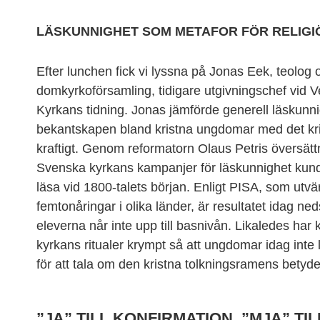
LÄSKUNNIGHET SOM METAFOR FÖR RELIGI
Efter lunchen fick vi lyssna på Jonas Eek, teolo
domkyrkoförsamling, tidigare utgivningschef vid 
Kyrkans tidning. Jonas jämförde generell läskun
bekantskapen bland kristna ungdomar med det kri
kraftigt. Genom reformatorn Olaus Petris översättn
Svenska kyrkans kampanjer för läskunnighet kunde
läsa vid 1800-talets början. Enligt PISA, som utv
femtonåringar i olika länder, är resultatet idag ne
eleverna når inte upp till basnivån. Likaledes ha
kyrkans ritualer krympt så att ungdomar idag inte lä
för att tala om den kristna tolkningsramens betydel
”JA” TILL KONFIRMATION, ”MJA” T