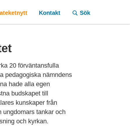
ateketnytt
Kontakt
Sök
tet
ka 20 förväntansfulla
olska pedagogiska nämndens
na hade alla egen
stna budskapet till
talares kunskaper från
om ungdomars tankar och
isning och kyrkan.