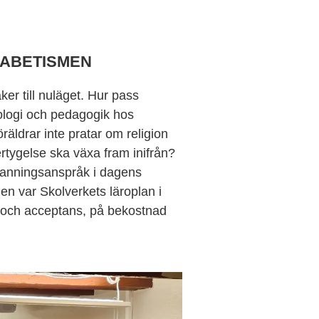
FABETISMEN
er till nuläget. Hur pass
eologi och pedagogik hos
räldrar inte pratar om religion
rtygelse ska växa fram inifrån?
sanningsanspråk i dagens
n var Skolverkets läroplan i
sm och acceptans, på bekostnad