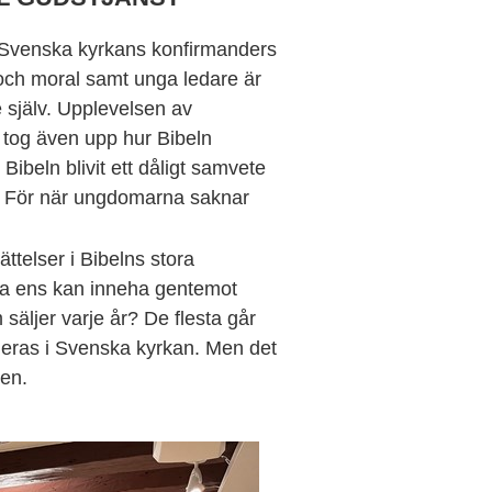
 Svenska kyrkans konfirmanders
 och moral samt unga ledare är
 själv. Upplevelsen av
 tog även upp hur Bibeln
ibeln blivit ett dåligt samvete
g. För när ungdomarna saknar
ttelser i Bibelns stora
iska ens kan inneha gentemot
äljer varje år? De flesta går
rmeras i Svenska kyrkan. Men det
nen.