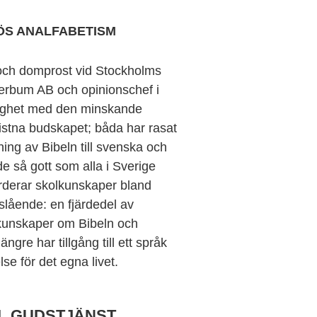
ÖS ANALFABETISM
g och domprost vid Stockholms
Verbum AB och opinionschef i
nighet med den minskande
stna budskapet; båda har rasat
ing av Bibeln till svenska och
 så gott som alla i Sverige
ärderar skolkunskaper bland
dslående: en fjärdedel av
r kunskaper om Bibeln och
ngre har tillgång till ett språk
se för det egna livet.
ILL GUDSTJÄNST