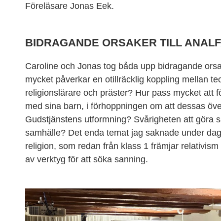
Föreläsare Jonas Eek.
BIDRAGANDE ORSAKER TILL ANAL
Caroline och Jonas tog båda upp bidragande orsak
mycket påverkar en otillräcklig koppling mellan t
religionslärare och präster? Hur pass mycket att fö
med sina barn, i förhoppningen om att dessas öve
Gudstjänstens utformning? Svårigheten att göra 
samhälle? Det enda temat jag saknade under dage
religion, som redan från klass 1 främjar relativi
av verktyg för att söka sanning.