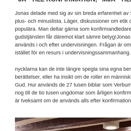
Jonas delade med sig av sin breda erfarenhet av
plus- och minuslista. Läger, diskussioner om etik
populära. Man deltar gärna som konfirmandledare
gudstjänsten får däremot klart sämre betyg!Jonas
används i och efter undervisningen. Frågan är om B
istället för en resurs i undervisningssammanhan
nycklarna kan de inte längre spegla sina egna berä
berättelser, eller ha insikt om de roller en männ
Gud. Hur används de 27 tusen biblar som Verbum s
nog till de tio tusen ungdomar som årligen konfi
är tveksamt om de används alls efter konfirmatio