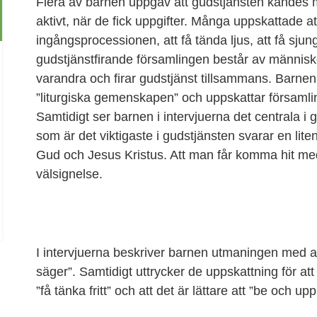
Flera av barnen uppgav att gudstjänsten kändes m
aktivt, när de fick uppgifter. Många uppskattade at
ingångsprocessionen, att få tända ljus, att få sjun
gudstjänstfirande församlingen består av männis
varandra och firar gudstjänst tillsammans. Barnen
”liturgiska gemenskapen” och uppskattar försam
Samtidigt ser barnen i intervjuerna det centrala i
som är det viktigaste i gudstjänsten svarar en liten
Gud och Jesus Kristus. Att man får komma hit me
välsignelse.
I intervjuerna beskriver barnen utmaningen med at
säger”. Samtidigt uttrycker de uppskattning för att 
”få tänka fritt” och att det är lättare att ”be och u