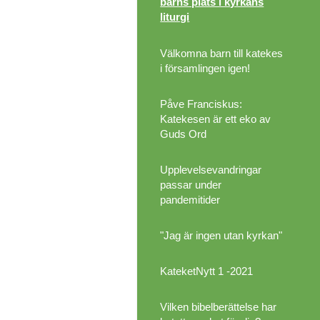
barns plats i kyrkans
liturgi
Välkomna barn till katekes
i församlingen igen!
Påve Franciskus:
Katekesen är ett eko av
Guds Ord
Upplevelsevandringar
passar under
pandemitider
"Jag är ingen utan kyrkan"
KateketNytt 1 -2021
Vilken bibelberättelse har