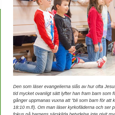
Den som läser evangelierna slås av hur ofta Jesus
tid mycket ovanligt sätt lyfter han fram barn som f
gånger uppmanas vuxna att ”bli som barn för att 
18:10 m.fl). Om man läser kyrkofäderna och ser på
fokus på barnens särskilda betydelse inte givit myc