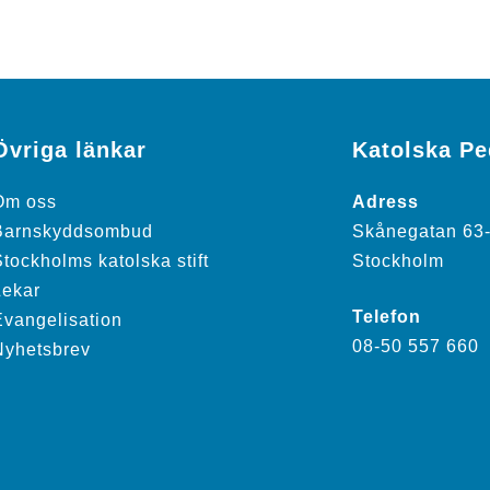
Övriga länkar
Katolska P
Om oss
Adress
Barnskyddsombud
Skånegatan 63
tockholms katolska stift
Stockholm
Lekar
Telefon
Evangelisation
08-50 557 660
Nyhetsbrev