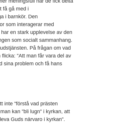
er meningsfull när de fick delta
t få gå med i
ga i barnkör. Den
kor som interagerar med
 har en stark upplevelse av den
lingen som socialt sammanhang.
 gudstjänsten. På frågan om vad
 flicka: ”Att man får vara del av
d sina problem och få hans
t inte ”förstå vad prästen
man kan ”bli lugn” i kyrkan, att
ppleva Guds närvaro i kyrkan”.