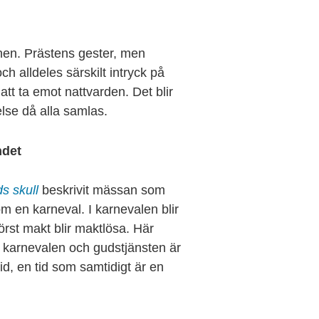
arnen. Prästens gester, men
h alldeles särskilt intryck på
att ta emot nattvarden. Det blir
lse då alla samlas.
ndet
ds skull
beskrivit mässan som
m en karneval. I karnevalen blir
törst makt blir maktlösa. Här
de karnevalen och gudstjänsten är
tid, en tid som samtidigt är en