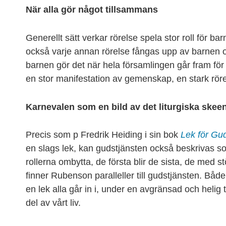
När alla gör något tillsammans
Generellt sätt verkar rörelse spela stor roll för b
också varje annan rörelse fångas upp av barnen oc
barnen gör det när hela församlingen går fram för 
en stor manifestation av gemenskap, en stark röre
Karnevalen som en bild av det liturgiska skee
Precis som p Fredrik Heiding i sin bok
Lek för Gu
en slags lek, kan gudstjänsten också beskrivas so
rollerna ombytta, de första blir de sista, de med s
finner Rubenson paralleller till gudstjänsten. Bå
en lek alla går in i, under en avgränsad och helig 
del av vårt liv.