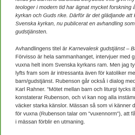
teologer i modern tid har ägnat mycket forskning å
kyrkan och Guds rike. Därför är det glädjande att
Svenska kyrkan, nu publicerat en avhandling som
gudstjänsten.
Avhandlingens titel är
Karnevalesk gudstjänst – Bar
Förvisso är hela sammanhanget, intervjuer med g
vuxna helt inom Svenska kyrkans ram. Men jag ty
lyfts fram som är intressanta även för katoliker me
barn/gudstjänst. Rubenson går också i dialog med
Karl Rahner. ”Mötet mellan barn och liturgi tycks i
konstaterar Rubenson, och vi kan nog alla instämma
väcker starka känslor. Mässan så som vi känner de
för vuxna (Rubenson talar om ”vuxennorm”), att f
i mässan förblir en utmaning.