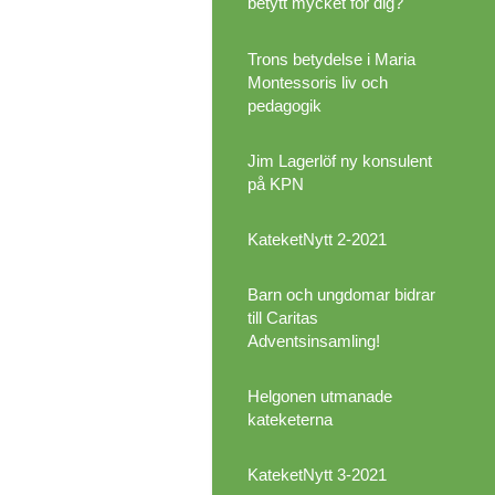
betytt mycket för dig?
Trons betydelse i Maria
Montessoris liv och
pedagogik
Jim Lagerlöf ny konsulent
på KPN
KateketNytt 2-2021
Barn och ungdomar bidrar
till Caritas
Adventsinsamling!
Helgonen utmanade
kateketerna
KateketNytt 3-2021