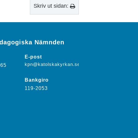
Skriv ut sidan:
edagogiska Nämnden
E-post
kpn@katolskakyrkan.se
-65
Bankgiro
119-2053