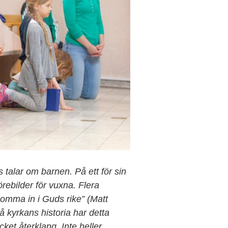
 talar om barnen. På ett för sin
örebilder för vuxna. Flera
komma in i Guds rike” (Matt
 kyrkans historia har detta
ket återklang. Inte heller