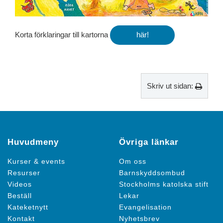
Korta förklaringar till kartorna
här!
Skriv ut sidan:
Huvudmeny
Övriga länkar
Kurser & events
Om oss
Resurser
Barnskyddsombud
Videos
Stockholms katolska stift
Beställ
Lekar
Kateketnytt
Evangelisation
Kontakt
Nyhetsbrev