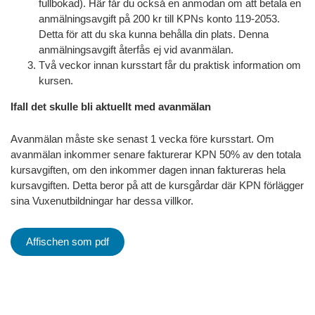
fullbokad). Här får du också en anmodan om att betala en
anmälningsavgift på 200 kr till KPNs konto 119-2053.
Detta för att du ska kunna behålla din plats. Denna
anmälningsavgift återfås ej vid avanmälan.
Två veckor innan kursstart får du praktisk information om
kursen.
Ifall det skulle bli aktuellt med avanmälan
Avanmälan måste ske senast 1 vecka före kursstart. Om
avanmälan inkommer senare fakturerar KPN 50% av den totala
kursavgiften, om den inkommer dagen innan faktureras hela
kursavgiften. Detta beror på att de kursgårdar där KPN förlägger
sina Vuxenutbildningar har dessa villkor.
Affischen som pdf