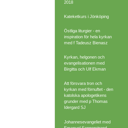
2018
Kateketkurs i Jönköping
Östliga liturgier - en
inspiration för hela kyrkan
med f Tadeusz Bienasz
Kyrkan, helgonen och
evangelisationen med
Birgitta och Ulf Ekman
Att försvara tron och
kyrkan med förnuftet - den
katolska apologetikens
grunder med p Thomas
Idergard SJ
Johannesevangeliet med
Emanuel Sennerstrand