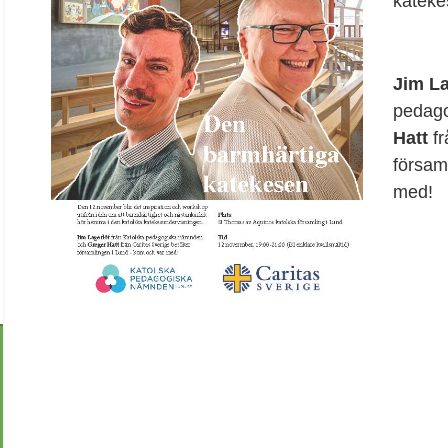
kateke
Jim La
pedag
Hatt
fr
försam
med!