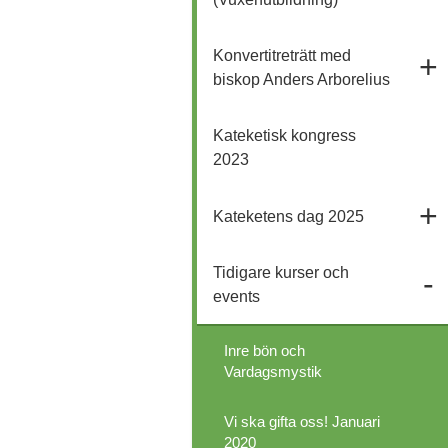
Konvertitreträtt med
biskop Anders Arborelius
Kateketisk kongress
2023
Kateketens dag 2025
Tidigare kurser och
events
Inre bön och
Vardagsmystik
Vi ska gifta oss! Januari
2020