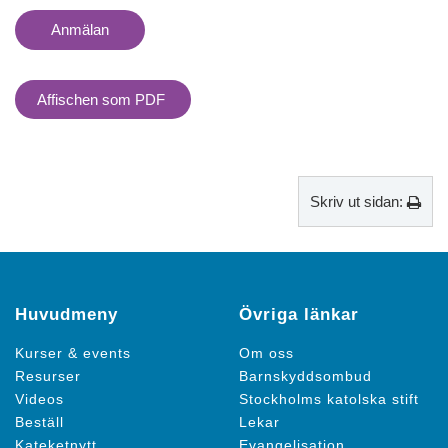
Anmälan
Affischen som PDF
Skriv ut sidan:
Huvudmeny
Övriga länkar
Kurser & events
Om oss
Resurser
Barnskyddsombud
Videos
Stockholms katolska stift
Beställ
Lekar
Kateketnytt
Evangelisation