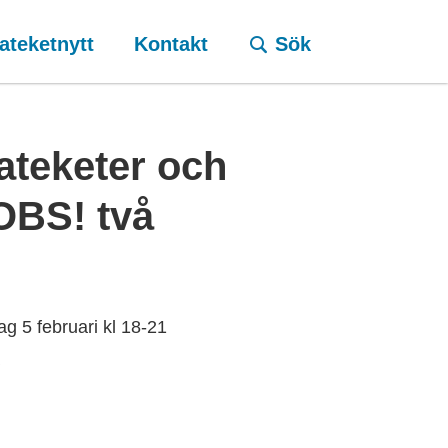
ateketnytt
Kontakt
Sök
kateketer och
OBS! två
ag 5 februari kl 18-21
å