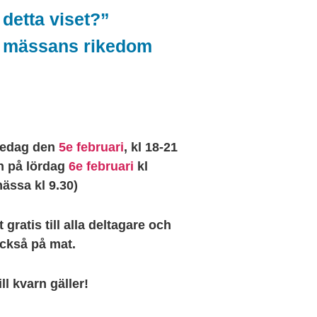
 detta viset?”
 mässans rikedom
redag den
5e februari
, kl 18-21
h på lördag
6e februari
kl
ässa kl 9.30)
ratis till alla deltagare och
ckså på mat.
ll kvarn gäller!