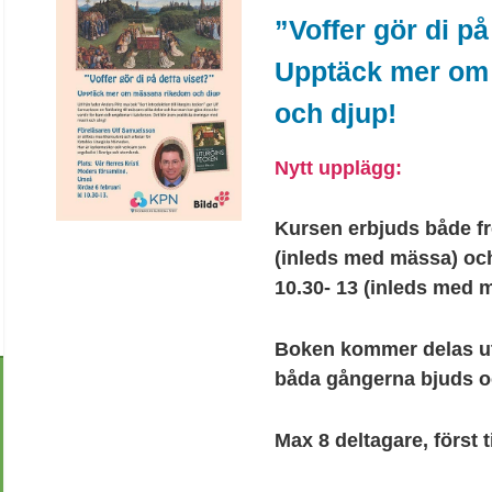
”Voffer gör di på
Upptäck mer om
och djup!
Nytt upplägg:
Kursen erbjuds både f
(inleds med mässa) oc
10.30- 13 (inleds med m
Boken kommer delas ut g
båda gångerna bjuds o
Max 8 deltagare, först ti