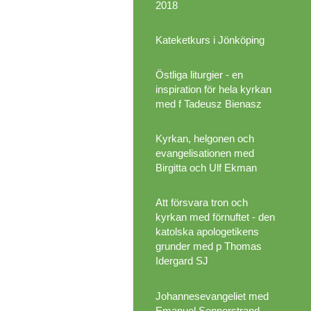
2018
Kateketkurs i Jönköping
Östliga liturgier - en
inspiration för hela kyrkan
med f Tadeusz Bienasz
Kyrkan, helgonen och
evangelisationen med
Birgitta och Ulf Ekman
Att försvara tron och
kyrkan med förnuftet - den
katolska apologetikens
grunder med p Thomas
Idergard SJ
Johannesevangeliet med
Emanuel Sennerstrand