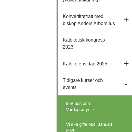
Konvertitreträtt med
biskop Anders Arborelius
Kateketisk kongress
2023
Kateketens dag 2025
Tidigare kurser och
events
Inre bön och
Vardagsmystik
Vi ska gifta oss! Januari
2020