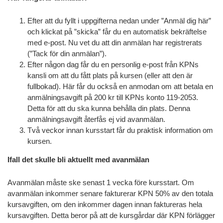
Efter att du fyllt i uppgifterna nedan under ”Anmäl dig här”
och klickat på ”skicka” får du en automatisk bekräftelse
med e-post. Nu vet du att din anmälan har registrerats
(”Tack för din anmälan”).
Efter någon dag får du en personlig e-post från KPNs
kansli om att du fått plats på kursen (eller att den är
fullbokad). Här får du också en anmodan om att betala en
anmälningsavgift på 200 kr till KPNs konto 119-2053.
Detta för att du ska kunna behålla din plats. Denna
anmälningsavgift återfås ej vid avanmälan.
Två veckor innan kursstart får du praktisk information om
kursen.
Ifall det skulle bli aktuellt med avanmälan
Avanmälan måste ske senast 1 vecka före kursstart. Om
avanmälan inkommer senare fakturerar KPN 50% av den totala
kursavgiften, om den inkommer dagen innan faktureras hela
kursavgiften. Detta beror på att de kursgårdar där KPN förlägger