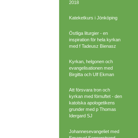
2018
Kateketkurs i Jönköping
Östliga liturgier - en
inspiration för hela kyrkan
med f Tadeusz Bienasz
Kyrkan, helgonen och
evangelisationen med
Birgitta och Ulf Ekman
Att försvara tron och
kyrkan med förnuftet - den
katolska apologetikens
grunder med p Thomas
Idergard SJ
Johannesevangeliet med
Emanuel Sennerstrand