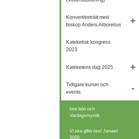
Konvertitreträtt med
biskop Anders Arborelius
Kateketisk kongress
2023
Kateketens dag 2025
Tidigare kurser och
events
Inre bön och
Vardagsmystik
Vi ska gifta oss! Januari
2020