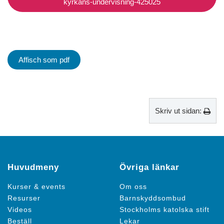
kyrkans-undervisning-425025
Affisch som pdf
Skriv ut sidan:
Huvudmeny
Övriga länkar
Kurser & events
Om oss
Resurser
Barnskyddsombud
Videos
Stockholms katolska stift
Beställ
Lekar