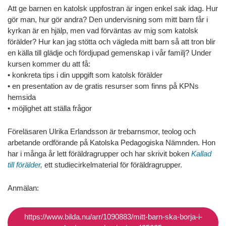
Att ge barnen en katolsk uppfostran är ingen enkel sak idag. Hur
gör man, hur gör andra? Den undervisning som mitt barn får i
kyrkan är en hjälp, men vad förväntas av mig som katolsk
förälder? Hur kan jag stötta och vägleda mitt barn så att tron blir
en källa till glädje och fördjupad gemenskap i vår familj? Under
kursen kommer du att få:
• konkreta tips i din uppgift som katolsk förälder
• en presentation av de gratis resurser som finns på KPNs
hemsida
• möjlighet att ställa frågor
Föreläsaren Ulrika Erlandsson är trebarnsmor, teolog och
arbetande ordförande på Katolska Pedagogiska Nämnden. Hon
har i många år lett föräldragrupper och har skrivit boken
Kallad
till förälder,
ett studiecirkelmaterial för föräldragrupper.
Anmälan:
https://www.bilda.nu/arr/1090883/mitt-barn-ska-borja-i-