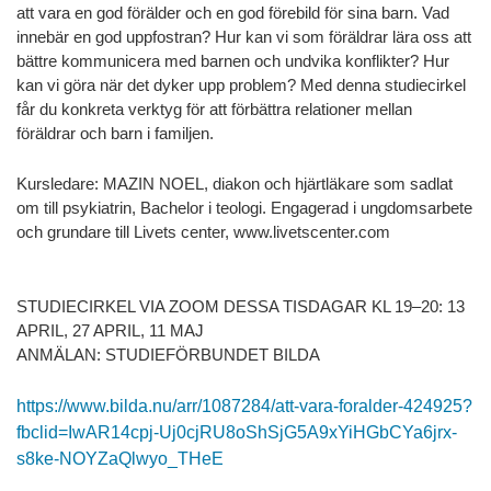
att vara en god förälder och en god förebild för sina barn. Vad
innebär en god uppfostran? Hur kan vi som föräldrar lära oss att
bättre kommunicera med barnen och undvika konflikter? Hur
kan vi göra när det dyker upp problem? Med denna studiecirkel
får du konkreta verktyg för att förbättra relationer mellan
föräldrar och barn i familjen.
Kursledare: MAZIN NOEL, diakon och hjärtläkare som sadlat
om till psykiatrin, Bachelor i teologi. Engagerad i ungdomsarbete
och grundare till Livets center, www.livetscenter.com
STUDIECIRKEL VIA ZOOM DESSA TISDAGAR KL 19–20: 13
APRIL, 27 APRIL, 11 MAJ
ANMÄLAN: STUDIEFÖRBUNDET BILDA
https://www.bilda.nu/arr/1087284/att-vara-foralder-424925?
fbclid=IwAR14cpj-Uj0cjRU8oShSjG5A9xYiHGbCYa6jrx-
s8ke-NOYZaQlwyo_THeE