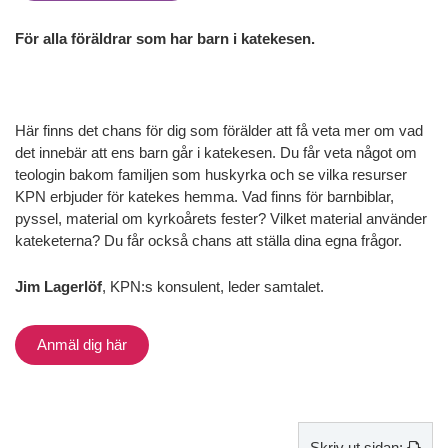
För alla föräldrar som har barn i katekesen.
Här finns det chans för dig som förälder att få veta mer om vad
det innebär att ens barn går i katekesen. Du får veta något om
teologin bakom familjen som huskyrka och se vilka resurser
KPN erbjuder för katekes hemma. Vad finns för barnbiblar,
pyssel, material om kyrkoårets fester? Vilket material använder
kateketerna? Du får också chans att ställa dina egna frågor.
Jim Lagerlöf
, KPN:s konsulent, leder samtalet.
Anmäl dig här
Skriv ut sidan: